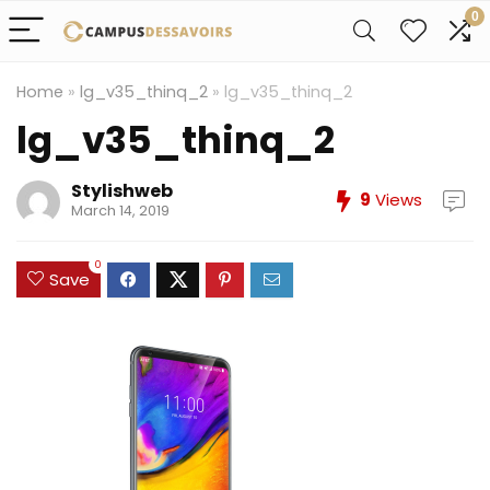
0
Home
»
lg_v35_thinq_2
»
lg_v35_thinq_2
lg_v35_thinq_2
Stylishweb
9
Views
March 14, 2019
0
Save