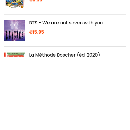
BTS - We are not seven with you
€
15.95
La Méthode Boscher (éd. 2020)
€
8.50
Organiseur personnalisable des
maitresses en baskets Ed.2022 -
Planification et agenda
€
18.50
Objectif BAC PRO Métiers du commerce
et de la vente Bac 2024: (1re et Term) -