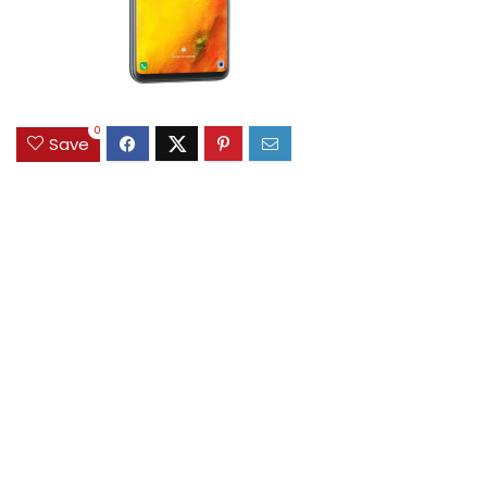
0
Save