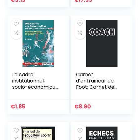
€
3.15
€
17.99
ADMIN t. 36)
Le cadre
Carnet
institutionnel,
d’entraineur de
socio-économique
Foot: Carnet de
et juridique des
coach football,
APS, tome 2
carnet de
tactiques de foot,
€
1.85
€
8.90
fiches de match,
Bloc-note
entraineur de foot,
100 pages à
compléter, 50