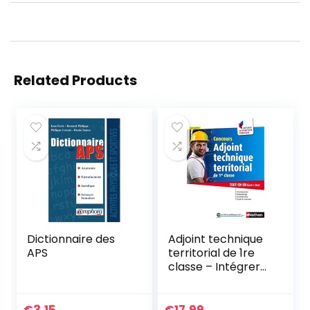
Related Products
Dictionnaire des
Adjoint technique
APS
territorial de 1re
classe – Intégrer
la fonction
publique – 2014
(CONCOURS