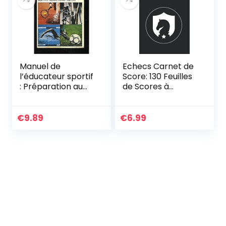
matchs | A5 –
Gros caractères
Manuel de
Echecs Carnet de
l’éducateur sportif
Score: 130 Feuilles
: Préparation au
de Scores à
brevet d’État
Remplir, pour
(Sport plus
Joueur d’échecs
enseignement)
Débutant,
€
9.89
€
6.99
Confirmé, Expert
et Maître.