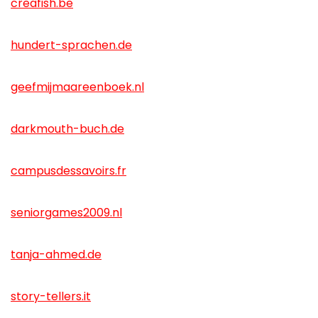
creafish.be
hundert-sprachen.de
geefmijmaareenboek.nl
darkmouth-buch.de
campusdessavoirs.fr
seniorgames2009.nl
tanja-ahmed.de
story-tellers.it