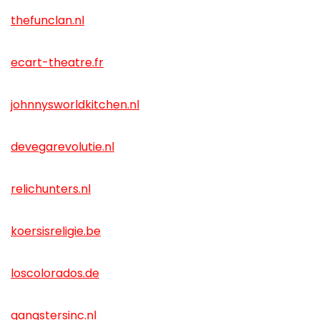
thefunclan.nl
ecart-theatre.fr
johnnysworldkitchen.nl
devegarevolutie.nl
relichunters.nl
koersisreligie.be
loscolorados.de
gangstersinc.nl