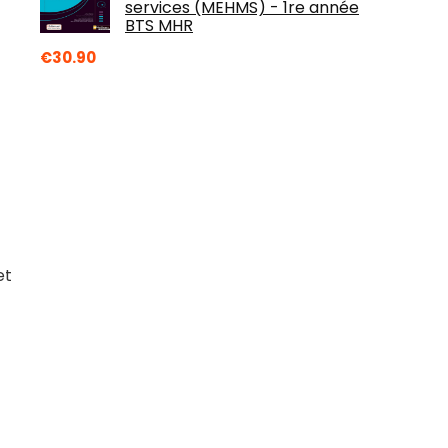
services (MEHMS) - 1re année
BTS MHR
€
30.90
et