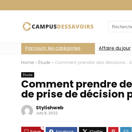
Search
for:
Parcourir les catégories
Affaire du jour
Home
»
Étude
»
Comment prendre des décisions : 4 s
Étude
Comment prendre des 
de prise de décision 
Stylishweb
July 8, 2022
0
Save