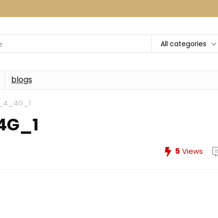
All categories
blogs
_4_4G_1
4G_1
5
Views