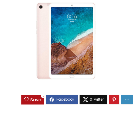
0
Save