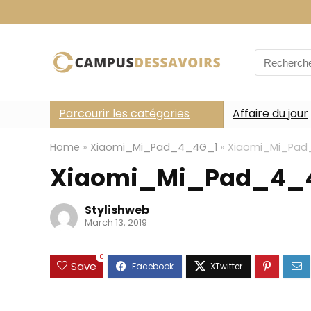
Search
for:
Parcourir les catégories
Affaire du jour
Home
»
Xiaomi_Mi_Pad_4_4G_1
»
Xiaomi_Mi_Pad
Xiaomi_Mi_Pad_4_
Stylishweb
March 13, 2019
0
Save