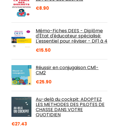
€
8.90
Mémo-Fiches DEES - Diplôme
d'État d'éducateur spécialisé:
L'essentiel pour réviser - DF1 à 4
€
15.50
Réussir en conjugaison CM1-
CM2
€
25.90
Au-delà du cockpit: ADOPTEZ
LES METHODES DES PILOTES DE
CHASSE DANS VOTRE
QUOTIDIEN
€
27.43