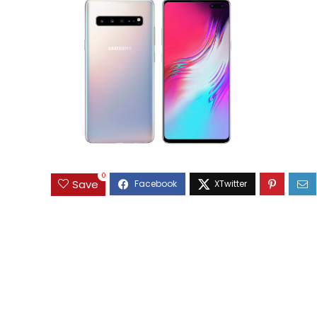
0
Save