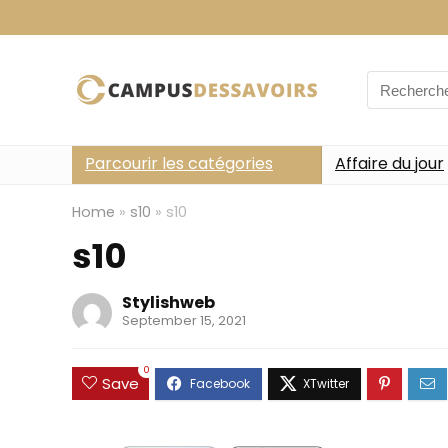
Search
for:
Parcourir les catégories
Affaire du jour
Home
»
s10
»
s10
s10
Stylishweb
September 15, 2021
0
Save