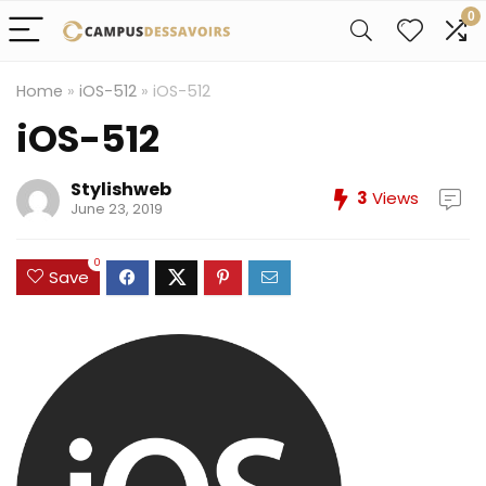
0
Home
»
iOS-512
»
iOS-512
iOS-512
Stylishweb
3
Views
June 23, 2019
0
Save