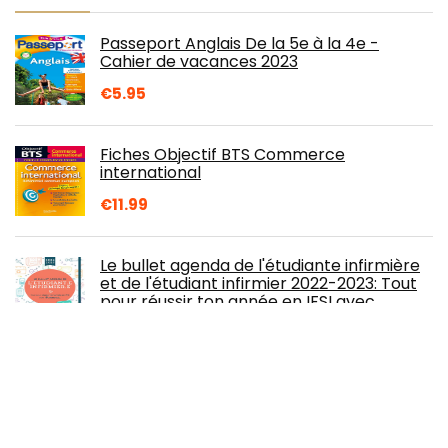
Passeport Anglais De la 5e à la 4e -
Cahier de vacances 2023
€
5.95
Fiches Objectif BTS Commerce
international
€
11.99
Le bullet agenda de l'étudiante infirmière
et de l'étudiant infirmier 2022-2023: Tout
pour réussir ton année en IFSI avec
@anaanas_
€
10.48
Carnet d'entraineur de Foot: Carnet de
coach football, carnet de tactiques de