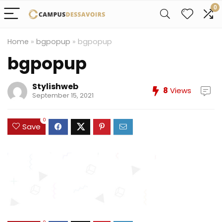
0
Home
»
bgpopup
»
bgpopup
bgpopup
Stylishweb
8
Views
September 15, 2021
0
Save