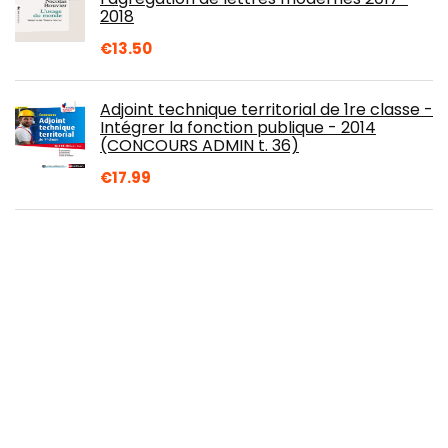
2018
€
13.50
Adjoint technique territorial de 1re classe -
Intégrer la fonction publique - 2014
(CONCOURS ADMIN t. 36)
€
17.99
Anti stress: La méthode simple pour
soigner l anxiété et la déprime
€
18.90
Le grand guide des signes avec bébé: + de
200 signés puisés dans la LSF avec des
vidéos pour maîtriser chaque geste !
€
16.90