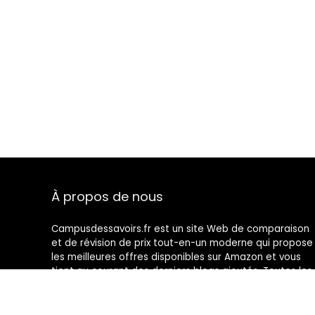
À propos de nous
Campusdessavoirs.fr est un site Web de comparaison
et de révision de prix tout-en-un moderne qui propose
les meilleures offres disponibles sur Amazon et vous
tient au courant des derniers blogs ajoutés. Toutes les
images sont la propriété de leurs propriétaires
respectifs. Tout le contenu cité est dérivé de leurs
sources respectives.