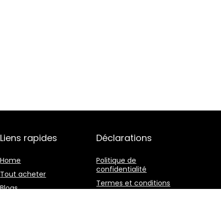
Liens rapides
Déclarations
Home
Politique de
confidentialité
Tout acheter
Termes et conditions
Blogs
Divulgation des
Nos boutiques en ligne
affiliations
Publicité