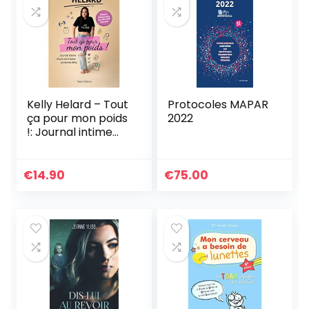
Kelly Helard – Tout
Protocoles MAPAR
ça pour mon poids
2022
!: Journal intime
d’une vie à lutter
contre les kilos
€
14.90
€
75.00