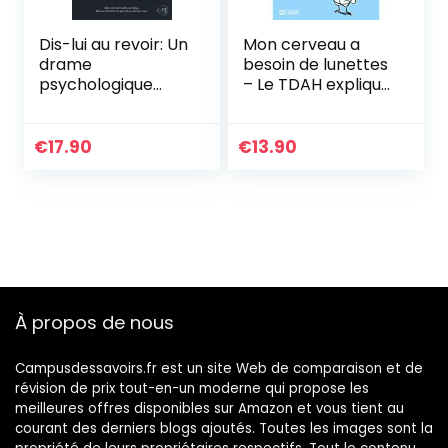
Dis-lui au revoir: Un
Mon cerveau a
drame
besoin de lunettes
psychologique
– Le TDAH explique
inspiré d’une
aux enfants – 4e
histoire vraie
édition
€
17.90
€
13.90
À propos de nous
Campusdessavoirs.fr est un site Web de comparaison et de
révision de prix tout-en-un moderne qui propose les
meilleures offres disponibles sur Amazon et vous tient au
courant des derniers blogs ajoutés. Toutes les images sont la