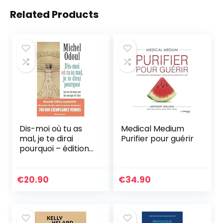
Related Products
Dis-moi où tu as
Medical Medium
mal, je te dirai
Purifier pour guérir
pourquoi – édition
2022: (édition
augmentée) Les
cris du corps sont
€
20.90
€
34.90
des messages de
l’âme. Eléments de
psycho-
énergétique