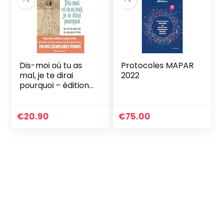
Dis-moi où tu as
Protocoles MAPAR
mal, je te dirai
2022
pourquoi – édition
2022: (édition
augmentée) Les
cris du corps sont
€
20.90
€
75.00
des messages de
l’âme. Eléments de
psycho-
énergétique