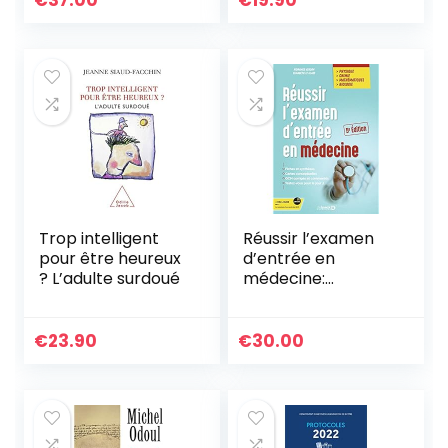
€
37.00
€
19.90
Trop intelligent
Réussir l’examen
pour être heureux
d’entrée en
? L’adulte surdoué
médecine:
Physique Chimie
Mathématiques
Biologie
€
23.90
€
30.00