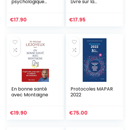
psychologique
Livre sur la
inspiré d’une
mémoire, booster
histoire vraie
votre mémoire
grâce aux
€
17.90
€
17.95
méthodes du
mentalisme et à
des techniques de
mémorisation, …
pour s’entraîner et
développer son
potentiel
En bonne santé
Protocoles MAPAR
avec Montaigne
2022
€
19.90
€
75.00