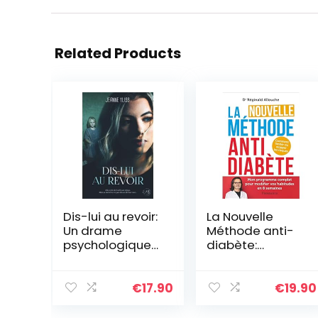
Related Products
Dis-lui au revoir:
La Nouvelle
Un drame
Méthode anti-
psychologique
diabète:
inspiré d’une
Comment
histoire vraie
limiter ou
stopper les
€
17.90
€
19.90
risques