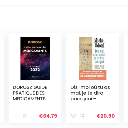
DOROSZ GUIDE
Dis-moi où tu as
PRATIQUE DES
mal, je te dirai
MEDICAMENTS
pourquoi –
41E
édition 2022:
(édition
augmentée) Les
€
64.79
€
20.90
cris du corps
sont des