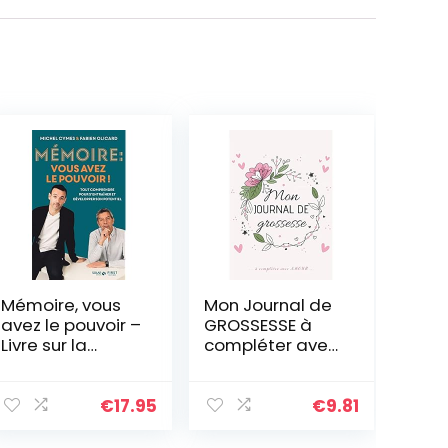
Mémoire, vous
Mon Journal de
avez le pouvoir –
GROSSESSE à
Livre sur la
compléter avec
mémoire,
AMOUR: Carnet
booster votre
de grossesse à
mémoire grâce
remplir pour
€
17.95
€
9.81
aux méthodes
accompagner
du mentalisme
la future