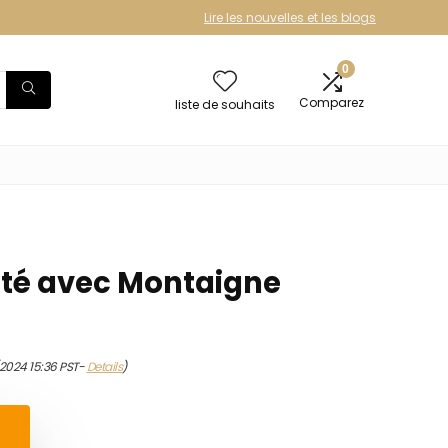
Lire les nouvelles et les blogs
0
Comparez
liste de souhaits
té avec Montaigne
/2024 15:36 PST-
Details
)