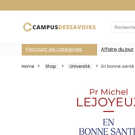
Search
for:
Parcourir les catégories
Affaire du jour
Home
Shop
Université
En bonne santé