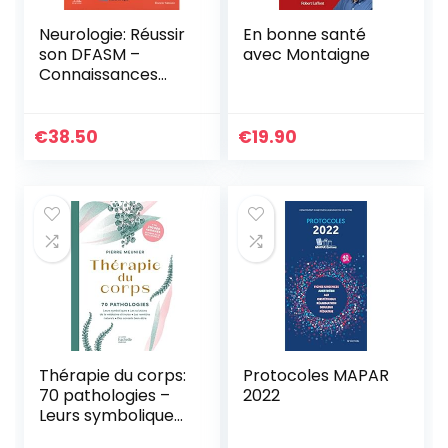
Neurologie: Réussir
En bonne santé
son DFASM –
avec Montaigne
Connaissances
clés
€
38.50
€
19.90
Thérapie du corps:
Protocoles MAPAR
70 pathologies –
2022
Leurs symboliques,
les solutions de la