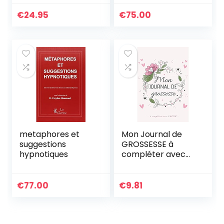
médecine chinoise,
les remèdes
€
24.95
€
75.00
naturels
metaphores et
Mon Journal de
suggestions
GROSSESSE à
hypnotiques
compléter avec
AMOUR: Carnet de
grossesse à
remplir pour
€
77.00
€
9.81
accompagner la
future maman
durant 9 mois – à