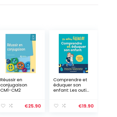
Réussir en
Comprendre et
conjugaison
éduquer son
CM1-CM2
enfant: Les outils
concrets de la
parentalité
positive pour
€
25.90
€
19.90
transformer
votre quotidien