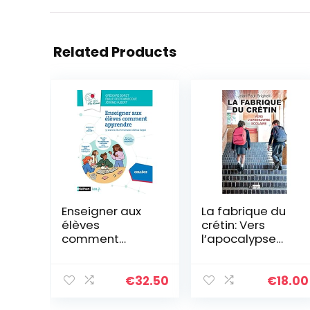
Related Products
Enseigner aux
La fabrique du
élèves
crétin: Vers
comment
l’apocalypse
apprendre – 55
scolaire (02)
séances clés en
main avec vidéo
€
32.50
€
18.00
à l’appui –
Collège Livre de