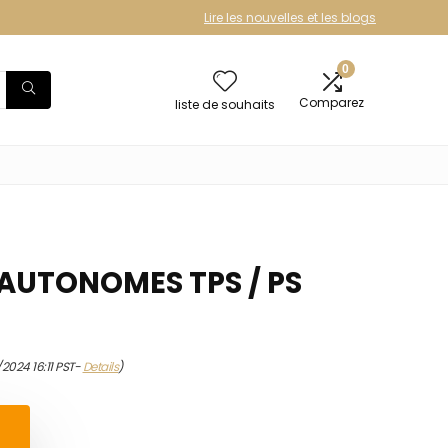
Lire les nouvelles et les blogs
0
Comparez
liste de souhaits
 AUTONOMES TPS / PS
/2024 16:11 PST-
Details
)