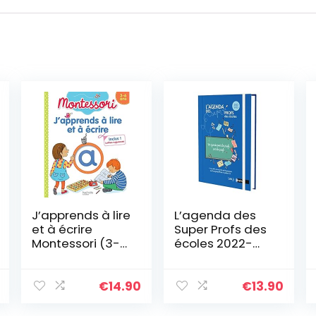
J’apprends à lire
L’agenda des
et à écrire
Super Profs des
Montessori (3-6
écoles 2022-
ans)
2023 – Avec les
fiches, défis et
activités
€
14.90
€
13.90
pédagogiques
de Françoise