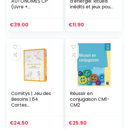
AUTONOMES CP
d’énergie: Rituels
(Livre +
inédits et jeux pour
Ressources
prendre soin de
Numérique)
moi
€
39.00
€
11.90
Comitys | Jeu des
Réussir en
Besoins | 64
conjugaison CM1-
Cartes
CM2
d’Alphabétisation
Émotionnelle |
Outil Pédagogique
€
24.50
€
25.90
| Communication