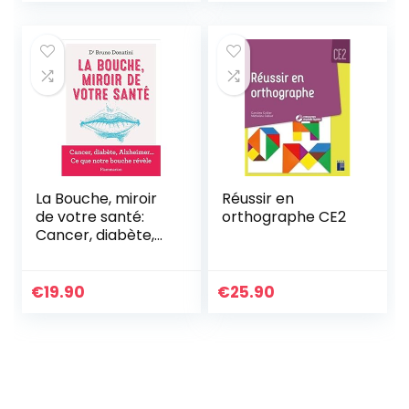
Non-Violente CNV
| Expression des
Besoins | Coaching,
Formations,
Thérapie, Écoles
La Bouche, miroir
Réussir en
de votre santé:
orthographe CE2
Cancer, diabète,
Alzheimer… Ce que
notre bouche
révèle
€
19.90
€
25.90