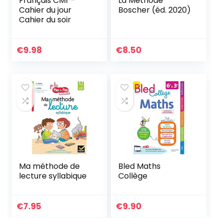
Français CM1 –
La Méthode
Cahier du jour
Boscher (éd. 2020)
Cahier du soir
€
9.98
€
8.50
Ma méthode de
Bled Maths
lecture syllabique
Collège
€
7.95
€
9.90