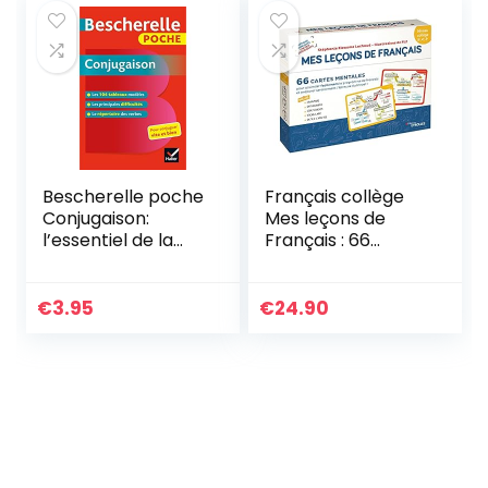
Bescherelle poche
Français collège
Conjugaison:
Mes leçons de
l’essentiel de la
Français : 66
conjugaison
cartes mentales
française
pour assimiler
facilement le
€
3.95
€
24.90
programme de
français et
préparer
sereinement
l’épreuve du
brevet