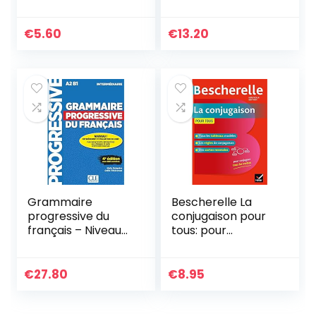
ans – CE-CM-6e
€
5.60
€
13.20
Grammaire
Bescherelle La
progressive du
conjugaison pour
français – Niveau
tous: pour
intermédiaire
conjuguer les
(A2/B1) – Livre +
verbes français
CD + Appli-web –
sans faute
€
27.80
€
8.95
4ème édition