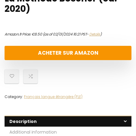
2020)
Amazon.fr Price:
€
8.50
(as of 02/01/2024 16:21 PST-
Details
)
ACHETER SUR AMAZON
Category:
Français langue étrangère (FLE)
Description
Additional information