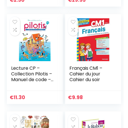
€
2.30
€
29.95
Lecture CP –
Français CM1 –
Collection Pilotis –
Cahier du jour
Manuel de code –
Cahier du soir
Edition 2019
€
11.30
€
9.98