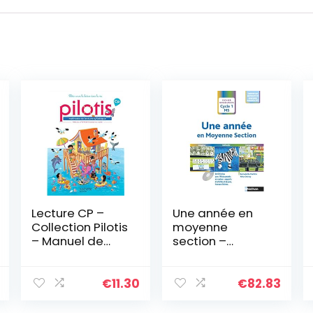
Lecture CP –
Une année en
Collection Pilotis
moyenne
– Manuel de
section –
code – Edition
conforme aux
2019
ajustements de
programme
€
11.30
€
82.83
2021