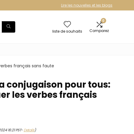
Lire les nouvelles et les blogs
0
Comparez
liste de souhaits
verbes français sans faute
a conjugaison pour tous:
er les verbes français
2024 16:21 PST-
Details
)