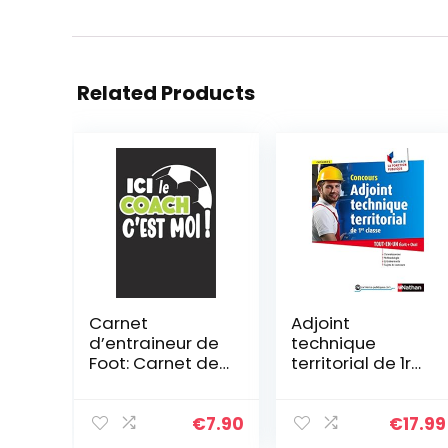
Related Products
Carnet
Adjoint
d’entraineur de
technique
Foot: Carnet de
territorial de 1re
coach football,
classe –
carnet de
Intégrer la
tactiques de
fonction
€
7.90
€
17.99
foot, fiches de
publique – 2014