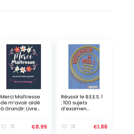
Merci Maîtresse
Réussir le B.E.E.S. 1
de m’avoir aidé
: 100 sujets
à Grandir: Livre
d’examen
de Coloriage:
résolus
Cadeau
personnalisé
€
8.99
€
1.88
pour dire merci,