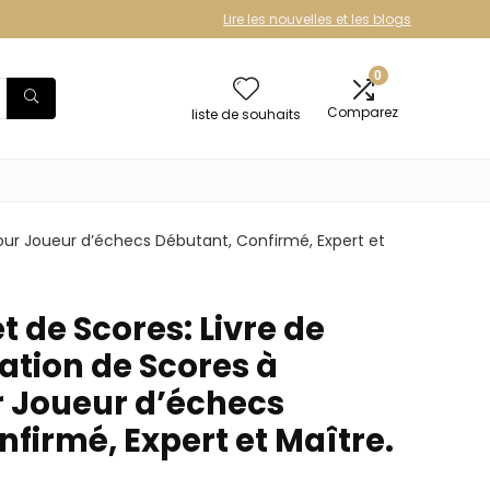
Lire les nouvelles et les blogs
0
Comparez
liste de souhaits
pour Joueur d’échecs Débutant, Confirmé, Expert et
 de Scores: Livre de
tation de Scores à
r Joueur d’échecs
firmé, Expert et Maître.