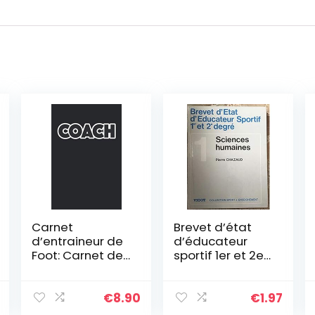
Carnet
Brevet d’état
d’entraineur de
d’éducateur
Foot: Carnet de
sportif 1er et 2e
coach football,
degré Tome 1:
carnet de
Sciences
tactiques de
humaines,
€
8.90
€
1.97
foot, fiches de
exercices, sujets