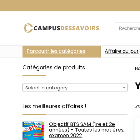
Search
for:
Parcourir les catégories
Affaire du jour
Catégories de produits
H
Select a category
Les meilleures affaires !
Sh
Objectif BTS SAM (1re et 2e
années) - Toutes les matières,
examen 2022