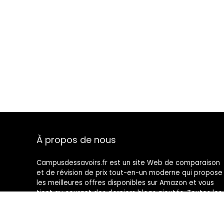
À propos de nous
Campusdessavoirs.fr est un site Web de comparaison
et de révision de prix tout-en-un moderne qui propose
les meilleures offres disponibles sur Amazon et vous
tient au courant des derniers blogs ajoutés. Toutes les
images sont la propriété de leurs propriétaires
respectifs. Tout le contenu cité est dérivé de leurs
sources respectives.