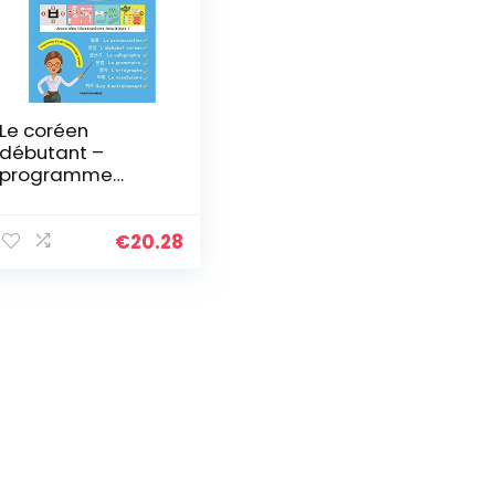
Le coréen
débutant –
programme
d’auto-
apprentissage
complet
€
20.28