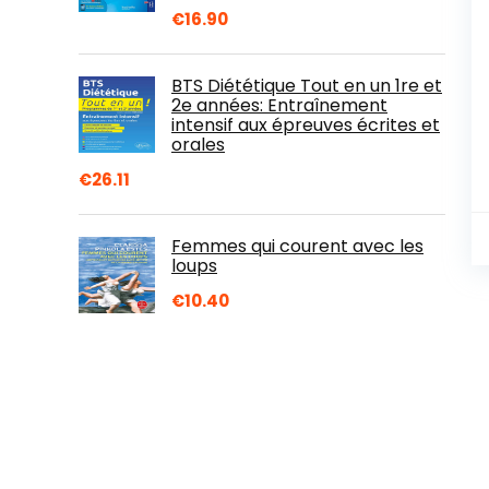
€
16.90
BTS Diététique Tout en un 1re et
2e années: Entraînement
intensif aux épreuves écrites et
orales
€
26.11
Femmes qui courent avec les
loups
€
10.40