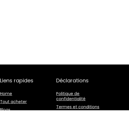
Liens rapides
Déclarations
Home
Politique de
confidentialité
Tout acheter
Termes et conditions
Blogs
Divulgation des
Nos boutiques en ligne
affiliations
Publicité