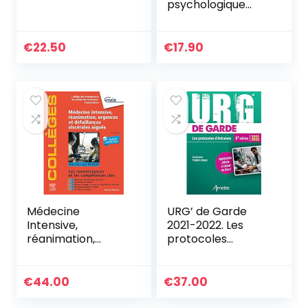
psychologique
inspiré d’une
histoire vraie
€
22.50
€
17.90
Médecine
URG’ de Garde
Intensive,
2021-2022. Les
réanimation,
protocoles
urgences et
d’Avicenne
défaillances
viscérales aiguës:
€
44.00
€
37.00
Réussir son DFASM
– Connaissances