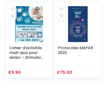
clés
Cahier d’activités
Protocoles MAPAR
multi-jeux pour
2022
sénior – Stimulez
votre cerveau et
votre mémoire
avec des jeux de
€
9.90
€
75.00
lettres, de calculs,
de logique et
d’observation: …
Labyrinthes etc… –
Idée cadeau
retraite