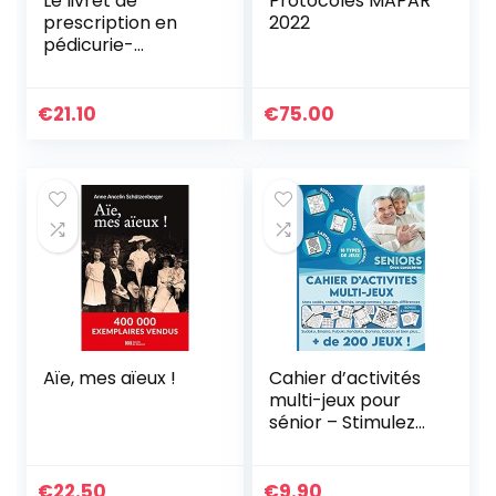
Le livret de
Protocoles MAPAR
prescription en
2022
pédicurie-
podologie
€
21.10
€
75.00
Aïe, mes aïeux !
Cahier d’activités
multi-jeux pour
sénior – Stimulez
votre cerveau et
votre mémoire
avec des jeux de
€
22.50
€
9.90