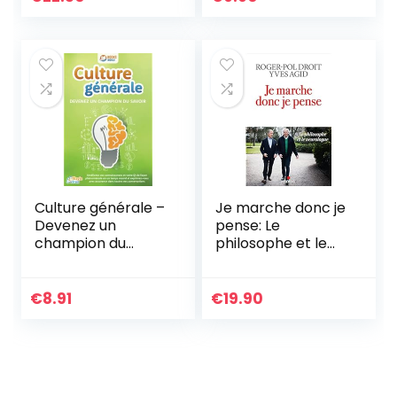
lettres, de calculs,
de logique et
d’observation: …
Labyrinthes etc… –
Idée cadeau
retraite
Culture générale –
Je marche donc je
Devenez un
pense: Le
champion du
philosophe et le
savoir: Améliorez
neurologue
vos connaissances
et votre QI de
€
8.91
€
19.90
façon
phénoménale en
un temps record
et exprimez-vous
avec assurance