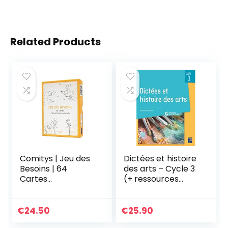
Related Products
Comitys | Jeu des
Dictées et histoire
Besoins | 64
des arts – Cycle 3
Cartes
(+ ressources
d’Alphabétisation
numériques)
Émotionnelle |
Outil Pédagogique
€
24.50
€
25.90
| Communication