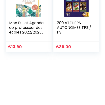
Mon Bullet Agenda
200 ATELIERS
de professeur des
AUTONOMES TPS /
écoles 2022/2023:
PS
Cette année je
m’organise et je
prends soin de moi
€
13.90
€
39.00
!