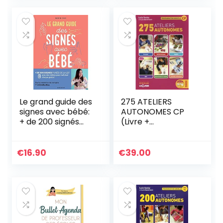
Non-Violente CNV
| Expression des
Besoins | Coaching,
Formations,
Thérapie, Écoles
Le grand guide des
275 ATELIERS
signes avec bébé:
AUTONOMES CP
+ de 200 signés
(Livre +
puisés dans la LSF
Ressources
avec des vidéos
Numérique)
pour maîtriser
€
16.90
€
39.00
chaque geste !