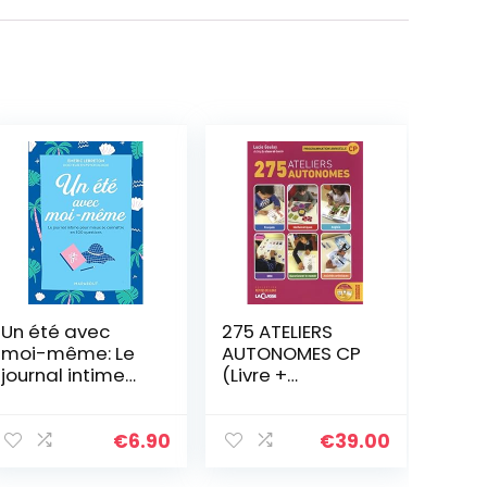
Un été avec
275 ATELIERS
moi-même: Le
AUTONOMES CP
journal intime
(Livre +
pour mieux se
Ressources
connaître en
Numérique)
300 questions
€
6.90
€
39.00