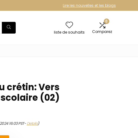
Lire les nouvelles et les blogs
0
Comparez
liste de souhaits
u crétin: Vers
scolaire (02)
/2024 16:03 PST-
Details
)