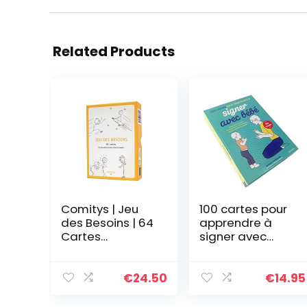
Related Products
Comitys | Jeu
100 cartes pour
des Besoins | 64
apprendre à
Cartes
signer avec
d’Alphabétisatio
bébé: Aidez
n Émotionnelle |
votre enfant à
Outil
s’exprimer
€
24.50
€
14.95
Pédagogique |
avant même
Communication
d’avoir acquis la