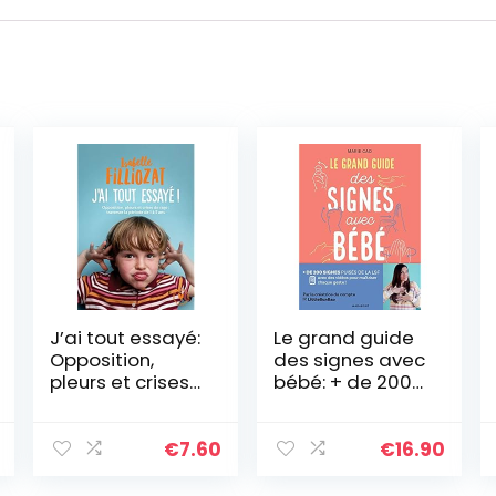
J’ai tout essayé:
Le grand guide
Opposition,
des signes avec
pleurs et crises
bébé: + de 200
de rage :
signés puisés
traverser la
dans la LSF avec
période de 1 à 5
des vidéos pour
€
7.60
€
16.90
ans
maîtriser
chaque geste !