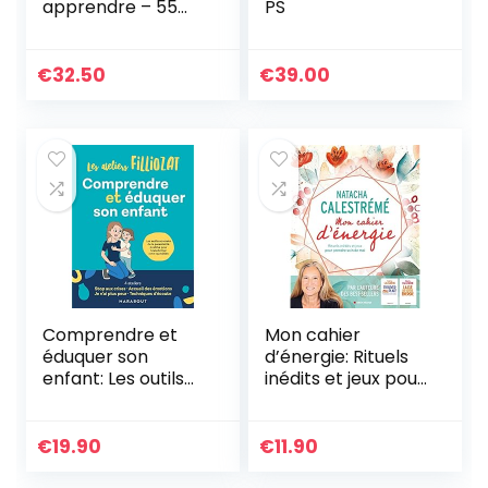
apprendre – 55
PS
séances clés en
main avec vidéo à
l’appui – Collège
€
32.50
€
39.00
Livre de pédagogie
2022 – Sciences
cognitives
Comprendre et
Mon cahier
éduquer son
d’énergie: Rituels
enfant: Les outils
inédits et jeux pour
concrets de la
prendre soin de
parentalité
moi
positive pour
€
19.90
€
11.90
transformer votre
quotidien