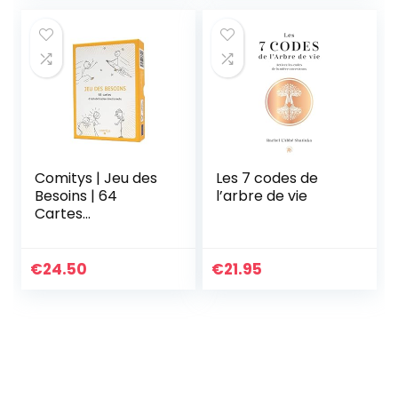
Comitys | Jeu des
Les 7 codes de
Besoins | 64
l’arbre de vie
Cartes
d’Alphabétisation
Émotionnelle |
Outil Pédagogique
€
24.50
€
21.95
| Communication
Non-Violente CNV
| Expression des
Besoins | Coaching,
Formations,
Thérapie, Écoles