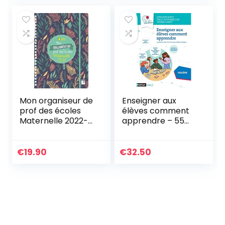
Mon organiseur de
Enseigner aux
prof des écoles
élèves comment
Maternelle 2022-
apprendre – 55
2023
séances clés en
main avec vidéo à
l’appui – Collège
€
19.90
€
32.50
Livre de pédagogie
2022 – Sciences
cognitives