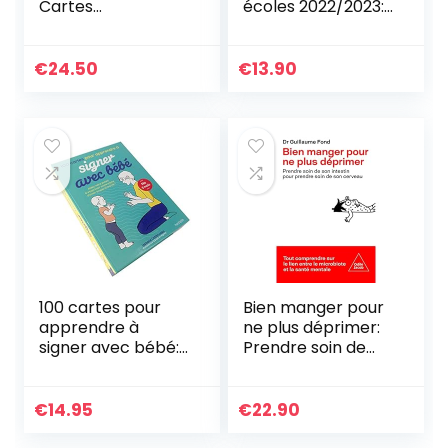
Cartes
écoles 2022/2023:
d’Alphabétisation
Cette année je
Émotionnelle |
m’organise et je
Outil Pédagogique
prends soin de moi
€
24.50
€
13.90
| Communication
!
Non-Violente CNV
| Expression des
Besoins | Coaching,
Formations,
Thérapie, Écoles
100 cartes pour
Bien manger pour
apprendre à
ne plus déprimer:
signer avec bébé:
Prendre soin de
Aidez votre enfant
son intestin pour
à s’exprimer avant
prendre soin de
même d’avoir
son cerveau
€
14.95
€
22.90
acquis la parole !