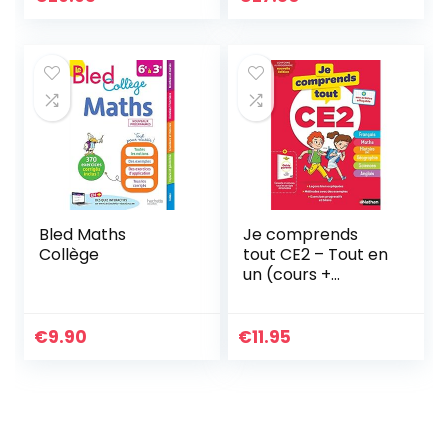
4ème édition
Bled Maths
Je comprends
Collège
tout CE2 – Tout en
un (cours +
exercices) pour
réviser tout le
programme du
€
9.90
€
11.95
CE2 dans toutes
les matières