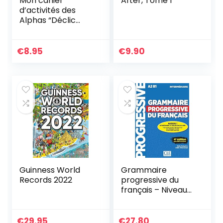
Mon cahier
After, Tome 1
d’activités des
Alphas “Déclic
lecture”
€
8.95
€
9.90
Guinness World
Grammaire
Records 2022
progressive du
français – Niveau
intermédiaire
(A2/B1) – Livre +
CD + Appli-web –
€
29.95
€
27.80