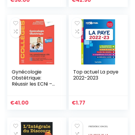
€
38.00
€
42.90
Gynécologie
Top actuel La paye
Obstétrique:
2022-2023
Réussir les ECNi –
Connaissances
socles et
avancées
€
41.00
€
1.77