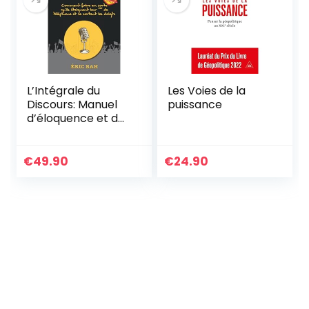
L’Intégrale du
Les Voies de la
Discours: Manuel
puissance
d’éloquence et de
rhétorique pour la
prise de parole en
public | Exercices
€
49.90
€
24.90
pratiques d’art
oratoire | Pour
leaders, orateurs
et conférenciers