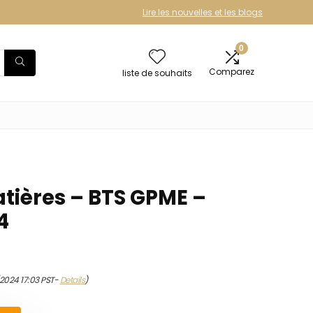
Lire les nouvelles et les blogs
0
Comparez
liste de souhaits
atières – BTS GPME –
4
/2024 17:03 PST-
Details
)