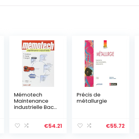
Mémotech
Précis de
Maintenance
métallurgie
industrielle Bac
Pro MEI, BTS, DUT
(2006)
€
54.21
€
55.72