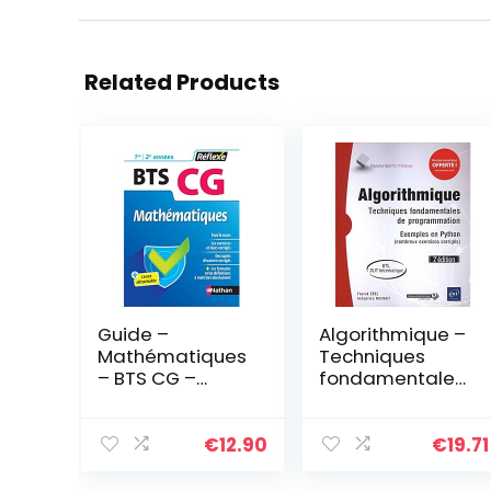
Related Products
Guide –
Algorithmique –
Mathématiques
Techniques
– BTS CG –
fondamentales
Réflexe – 2024
de
programmation
– Exemples en
€
12.90
€
19.71
Python
(nombreux