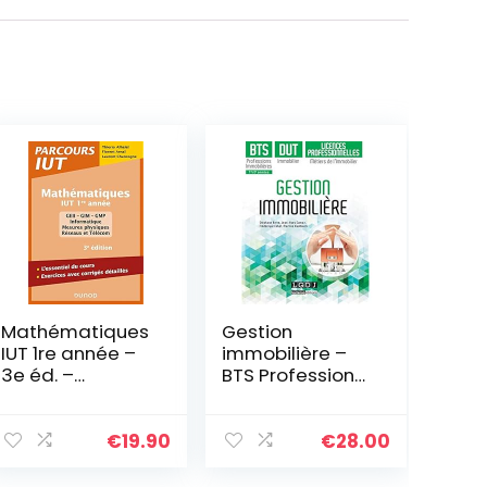
Mathématiques
Gestion
IUT 1re année –
immobilière –
3e éd. –
BTS Professions
L’essentiel du
immobilières,
cours, exercices
DUT immobilier,
avec corrigés
Licences
€
19.90
€
28.00
détaillés:
professionnelles
L’essentiel du
Métier