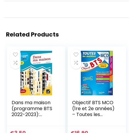
Related Products
Dans ma maison
Objectif BTS MCO
(programme BTS
(1re et 2e années)
2022-2023):
– Toutes les
anthologie pour
matières, examen
l’épreuve de
2022
culture générale