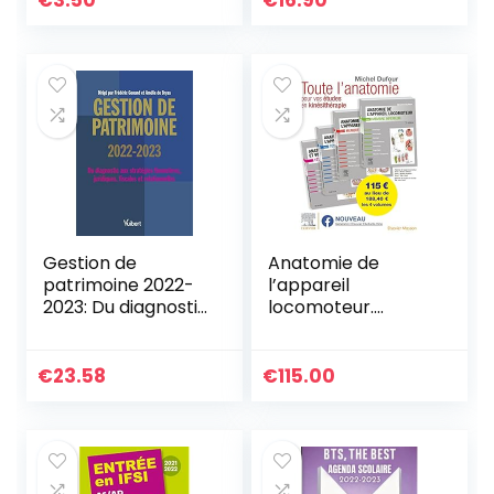
€
3.50
€
16.90
et expression au
BTS
Gestion de
Anatomie de
patrimoine 2022-
l’appareil
2023: Du diagnostic
locomoteur.
aux stratégies
Anatomie des
financières,
organes et des
juridiques, fiscales
viscères. Pack des
€
23.58
€
115.00
et
4 tomes: Anat
comportementale
Organes&Visceres
s