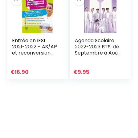
Entrée en IFSI
Agenda Scolaire
2021-2022 – AS/AP
2022-2023 BTS: de
et reconversion
Septembre à Août
professionnelle:
pour Fille Garçon
Sélection sur
Primaire Collège
épreuves et/ou via
Lycée études
€
16.90
€
9.95
Parcoursup –
supérieures
Toutes les clés
Etudiant
pour réussir
Enseignant |
Couverture Thème
K-pop Format A5
14.8 x 21 cm en
Français