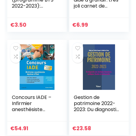
2022-2023):
joli carnet de
anthologie pour
notes ligné A5 à
l’épreuve de
offrir à sa
culture générale
maîtresse, maitre,
€
3.50
€
6.99
et expression au
atsem, nounou,
BTS
institutrice,
éducatrice en …
scolaire | cadeau
original et
personnalisé
Concours IADE –
Gestion de
Infirmier
patrimoine 2022-
anesthésiste
2023: Du diagnostic
diplômé d’Etat:
aux stratégies
Tout pour réussir :
financières,
cours et
juridiques, fiscales
€
54.91
€
23.58
entraînement
et