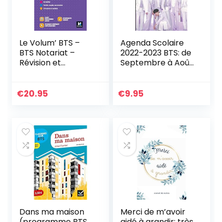
Le Volum’ BTS –
Agenda Scolaire
BTS Notariat –
2022-2023 BTS: de
Révision et
Septembre à Août
entraînement
pour Fille Garçon
Primaire Collège
Lycée études
€
20.95
€
9.95
supérieures
Etudiant
Enseignant |
Couverture Thème
K-pop Format A5
14.8 x 21 cm en
Français
Dans ma maison
Merci de m’avoir
(programme BTS
aidé à grandir: très