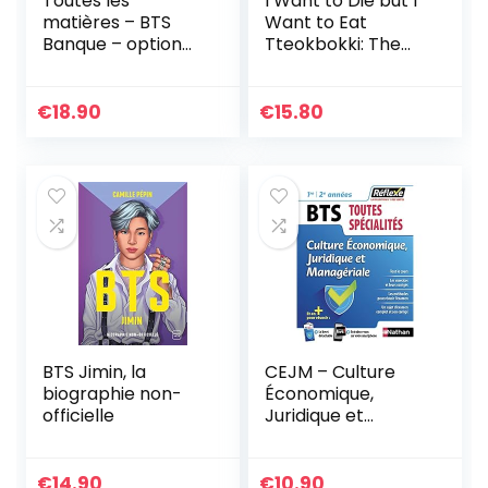
Toutes les
I Want to Die but I
matières – BTS
Want to Eat
Banque – option
Tteokbokki: The
conseiller de
cult hit everyone is
clientèle – Réflexe
talking about
– 2024 (18)
€
18.90
€
15.80
BTS Jimin, la
CEJM – Culture
biographie non-
Économique,
officielle
Juridique et
Managériale – BTS
– Réflexe (2)
€
14.90
€
10.90