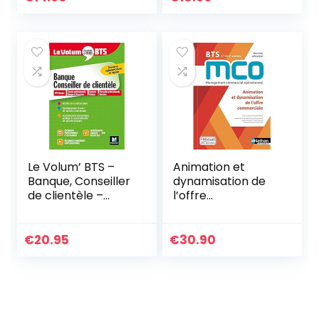
Le Volum’ BTS –
Animation et
Banque, Conseiller
dynamisation de
de clientèle –
l’offre
Révision et
commerciale –
entraînement
BTS MCO 1re et 2e
années
€
20.95
€
30.90