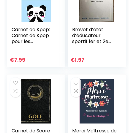
Carnet de Kpop:
Brevet d’état
Carnet de Kpop
d’éducateur
pour les
sportif 1er et 2e
passionnées de
degré Tome 1:
Corée I K-Drama
Sciences
carnet I Produit
humaines,
€
7.99
€
1.97
Kpop I Idée
exercices, sujets
cadeau
d’examens…
Carnet de Score
Merci Maîtresse de