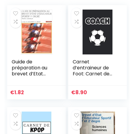
Guide de
Carnet
préparation au
d’entraineur de
brevet d’Etat
Foot: Carnet de
d’éducateur
Coach Football,
sportif : 1er degré,
Carnet de
tronc commun
Tactiques de Foot,
€
1.82
€
8.90
Fiches de Match,
Bloc-Notes
Entraineur de Foot,
100 Pages à
Compléter, 50
Matchs | A5 – Gros
Caractères