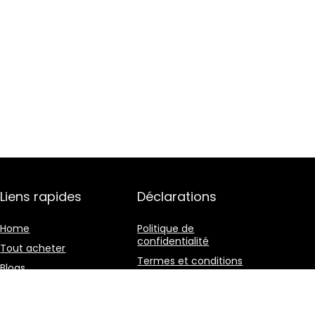
Liens rapides
Déclarations
Home
Politique de
confidentialité
Tout acheter
Termes et conditions
Blogs
Divulgation des
Nos boutiques en ligne
affiliations
Publicité