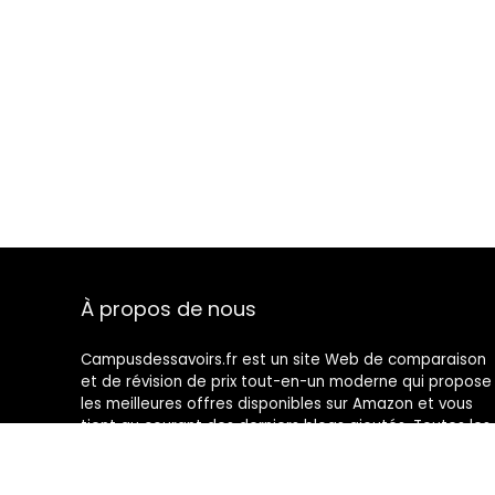
À propos de nous
Campusdessavoirs.fr est un site Web de comparaison
et de révision de prix tout-en-un moderne qui propose
les meilleures offres disponibles sur Amazon et vous
tient au courant des derniers blogs ajoutés. Toutes les
images sont la propriété de leurs propriétaires
respectifs. Tout le contenu cité est dérivé de leurs
sources respectives.