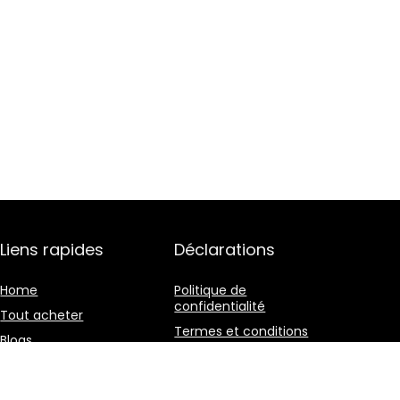
Liens rapides
Déclarations
Home
Politique de
confidentialité
Tout acheter
Termes et conditions
Blogs
Divulgation des
Nos boutiques en ligne
affiliations
Publicité