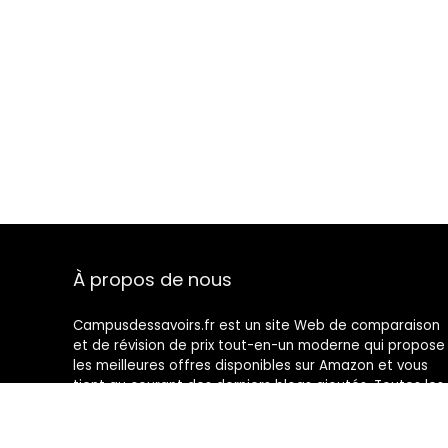
À propos de nous
Campusdessavoirs.fr est un site Web de comparaison
et de révision de prix tout-en-un moderne qui propose
les meilleures offres disponibles sur Amazon et vous
tient au courant des derniers blogs ajoutés. Toutes les
images sont la propriété de leurs propriétaires
respectifs. Tout le contenu cité est dérivé de leurs
sources respectives.