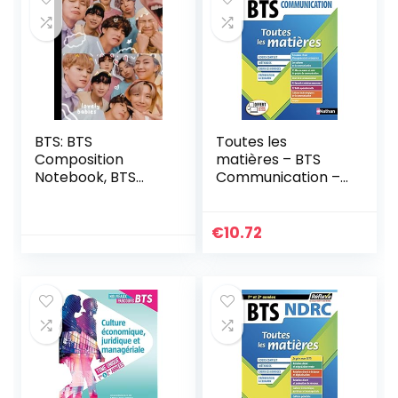
BTS: BTS
Toutes les
Composition
matières – BTS
Notebook, BTS
Communication –
Notebook, BTS
Réflexe – 2023 (16)
Journal, Perfect
for the BTS Fan,
€
10.72
100 Pages 7.5 x
9.25 inches Broché
– 30 novembre
2021