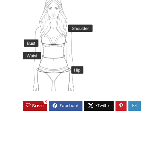
0
Save