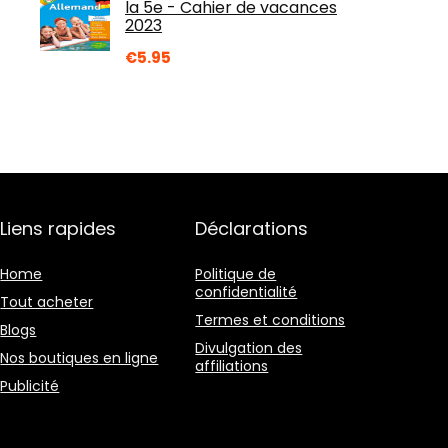
la 5e - Cahier de vacances
2023
€
5.95
Liens rapides
Déclarations
Home
Politique de
confidentialité
Tout acheter
Termes et conditions
Blogs
Divulgation des
Nos boutiques en ligne
affiliations
Publicité