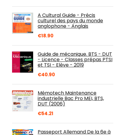
A Cultural Guide - Précis
culturel des pays du monde
anglophone - Anglais
€
18.90
Guide de mécanique. BTS - DUT
- Licence - Classes prépas PTSI
et TSI - Elève - 2019
€
40.90
Mémotech Maintenance
industrielle Bac Pro MEI, BTS,
DUT (2006)
€
54.21
Passeport Allemand De la 6e à